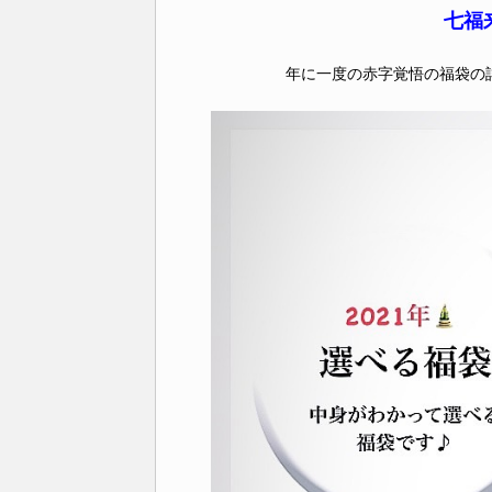
七福
年に一度の赤字覚悟の福袋の