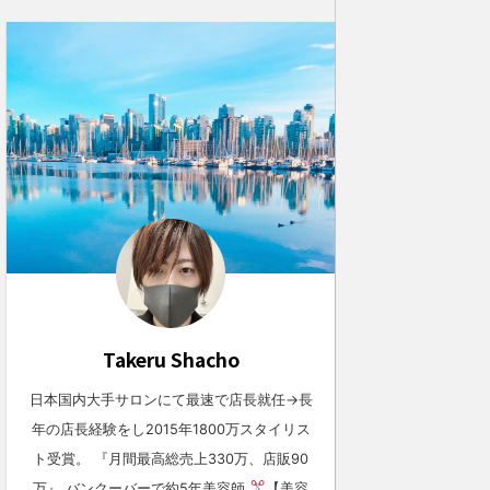
Takeru Shacho
日本国内大手サロンにて最速で店長就任→長
年の店長経験をし2015年1800万スタイリス
ト受賞。 『月間最高総売上330万、店販90
万』 バンクーバーで約5年美容師
【美容