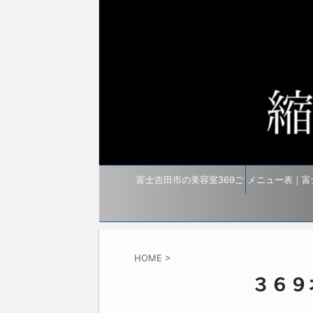
富士吉田市の美容室369ご
メニュー表｜富
予約・アクセス
艶髪専門美容
HOME
>
３６９