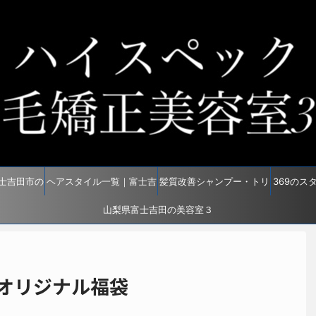
士吉田市の
ヘアスタイル一覧｜富士吉
髪質改善シャンプー・トリ
369のス
室369
田の美容室３６９
山梨県富士吉田の美容室３
ートメント｜富士吉田の縮
６９口コミ
毛矯正美容室369
オリジナル福袋