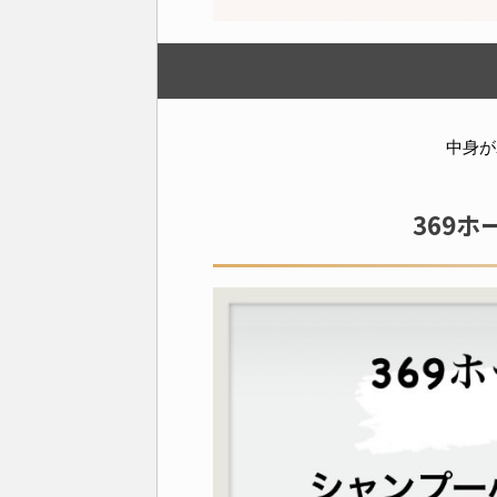
中身が
369